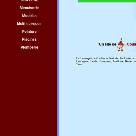
Matériaux
Menuiserie
Meubles
Multi-services
Peinture
Piscines
Un site de
Coul
Plomberie
Le Lauragais est situé à l’est de Toulouse, 
Lauragais, Lanta, Caraman, Nailloux, Revel, 
Tarn.