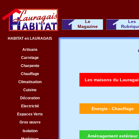
Le
Les
Magazine
Rubriqu
HABITAT en LAURAGAIS
Artisans
Carrelage
Charpente
Chauffage
Les maisons du Lauragai
Climatisation
Cuisine
Décoration
Electricité
Energie - Chauffage
Espaces Verts
Gros œuvre
Isolation
Aménagement extérieur